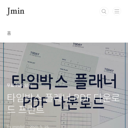
본문 바로가기
Jmin
홈
무료 PDF 양식
타임박스 플래너 PDF 다운로
드 프린트
by jmindol
2023. 5. 16.