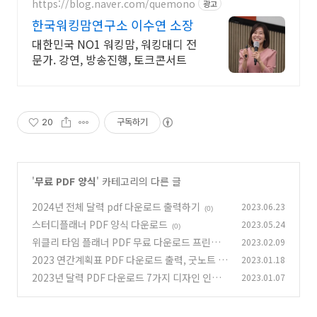
를 만나보세요!
https://blog.naver.com/quemono
광고
한국워킹맘연구소 이수연 소장
대한민국 NO1 워킹맘, 워킹대디 전
문가. 강연, 방송진행, 토크콘서트
20
구독하기
'
무료 PDF 양식
' 카테고리의 다른 글
2024년 전체 달력 pdf 다운로드 출력하기
2023.06.23
(0)
스터디플래너 PDF 양식 다운로드
2023.05.24
(0)
위클리 타임 플래너 PDF 무료 다운로드 프린트
2023.02.09
2023 연간계획표 PDF 다운로드 출력, 굿노트 4
2023.01.18
(0)
가지 컬러
2023년 달력 PDF 다운로드 7가지 디자인 인쇄
2023.01.07
(0)
프린트
(0)