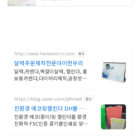
http://www.hanwoori-c.com
광고
달력주문제작전문아이한우리
달력,카렌다,벽걸이달력, 캘린더, 홍
보용카렌다,다이어리제작,공장방문
견적환영
https://blog.naver.com/jdhmall
광고
친환경 에코링캘린더 DH몰 환
경을 생각하는 콩기름인쇄
친환경 에코(종이)링 캘린더를 환경
친화적 FSC인증 콩기름인쇄로 맞춤
제작하세요. (디자인, 소량제작가능,
카드결제, 빠른배송)