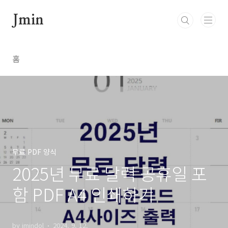
본문 바로가기
Jmin
홈
무료 PDF 양식
2025년 무료 달력 공휴일 포
함 PDF A4 인쇄하기
by jmindol
2024. 9. 12.