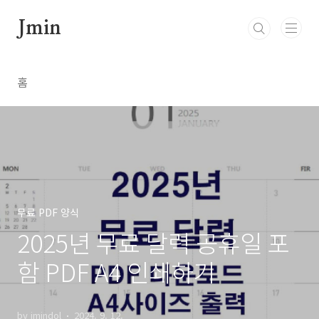
본문 바로가기
Jmin
홈
무료 PDF 양식
2025년 무료 달력 공휴일 포
함 PDF A4 인쇄하기
by jmindol
2024. 9. 12.