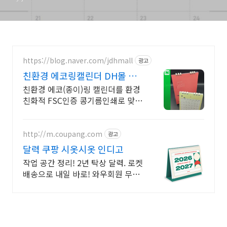
https://blog.naver.com/jdhmall
광고
친환경 에코링캘린더 DH몰 환
경을 생각하는 콩기름인쇄
친환경 에코(종이)링 캘린더를 환경
친화적 FSC인증 콩기름인쇄로 맞춤
제작하세요. (디자인, 소량제작가능,
카드결제, 빠른배송)
http://m.coupang.com
광고
달력 쿠팡 시옷시옷 인디고
작업 공간 정리! 2년 탁상 달력. 로켓
배송으로 내일 바로! 와우회원 무료
배송, 5% 적립. 실용 달력 쿠팡!