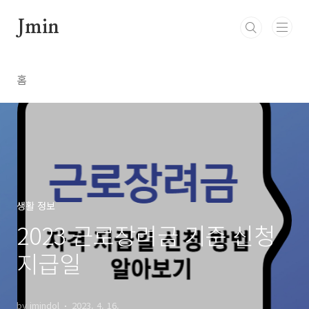
본문 바로가기
Jmin
홈
생활 정보
2023 근로장려금 기준 신청
지급일
by jmindol
2023. 4. 16.