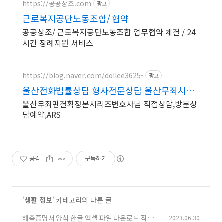
https://공공상조.com
광고
근로복지공단노동조합/ 협약
공공상조/ 근로복지공단노동조합 업무협약 체결 / 24
시간 장례지원 서비스
https://blog.naver.com/dollee3625-
광고
울산전화법률상담 형사전문상담 울산무죄시리
즈확정본변호사
울산무죄판결확정본시리즈변호사님 직접상담,방문상
담예약,ARS
공감
구독하기
'
생활 정보
' 카테고리의 다른 글
해촉증명서 양식 한글 엑셀 파일 다운로드 작성하
2023.06.30