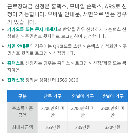
근로장려금 신청은 홈택스, 모바일 손택스, ARS로 신
청이 가능합니다. 모바일 안내문, 서면으로 받은 경우
가 있습니다.
카카오톡 또는 문자 메세지
로 받았을 경우 신청하기 > 손택스 신
청화면 > 주민번호 뒷자리로 로그인하여 신청합니다.
서면 안내문
의 경우에는 QR코드를 스캔 > 손택스 신청화면 > 주
민번호 뒷리로 로그인 > 신청합니다.
홈택스
로 신청하는 경우는 홈택스 > 로그인 > 신청/제출 또는 복
지이음
전화신청
장려금 상담센터 1566-3636
구분
단독 가구
외벌이 가구
맞벌이 가구
총소득기준
2200만원 미
3200만원 미
3800만원 미
금액
만
만
만
최대지급액
165만원
285만원
330만원