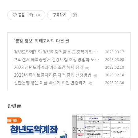
공감
구독하기
'
생활 정보
' 카테고리의 다른 글
청년도약계좌와 청년희망적금 비교 중복가입 가
2023.03.17
능 여부
프리랜서 해촉증명서 건강보험 조정 방법과 모바
2023.03.08
(0)
일 팩스 보내기
2023 청년도약계좌 가입조건 혜택 정리
2023.02.19
(0)
(0)
2023년 특례보금자리론 자격 금리 신청방법
2023.02.18
(0)
신한은행 영문 이름 빠르게 확인 변경하기
2023.01.30
(0)
관련글