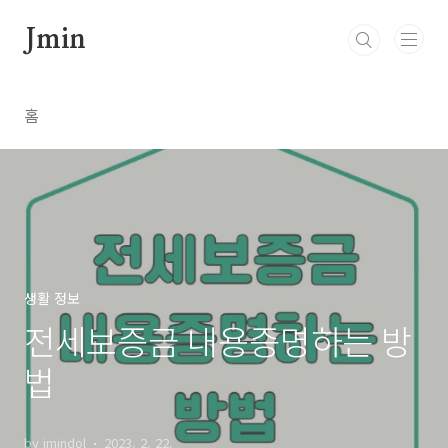
본문 바로가기
Jmin
홈
생활 정보
전세보증금 내용증명하는 방
법
by jmindol
2023. 2. 22.